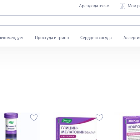
Арендодателям
Мои р
рекомендует
Простуда и грипп
Сердце и сосуды
Аллерги