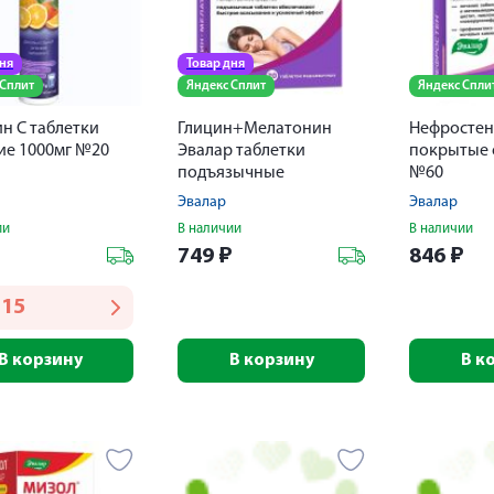
дня
Товар дня
 Сплит
Яндекс Сплит
Яндекс Спли
н С таблетки
Глицин+Мелатонин
Нефростен
ие 1000мг №20
Эвалар таблетки
покрытые 
подъязычные
№60
100мг+3мг № 20
Эвалар
Эвалар
ии
В наличии
В наличии
₽
749
₽
846
₽
315
В корзину
В корзину
В к