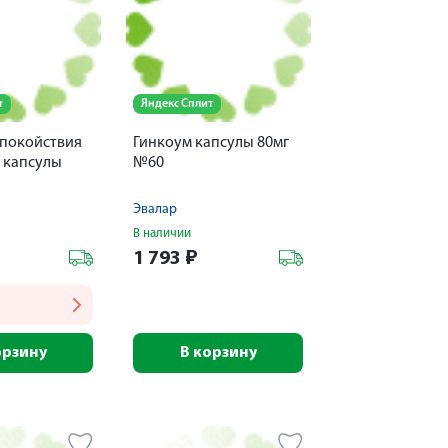
т
Яндекс Сплит
покойствия
Гинкоум капсулы 80мг
 капсулы
№60
Эвалар
В наличии
1 793
₽
орзину
В корзину