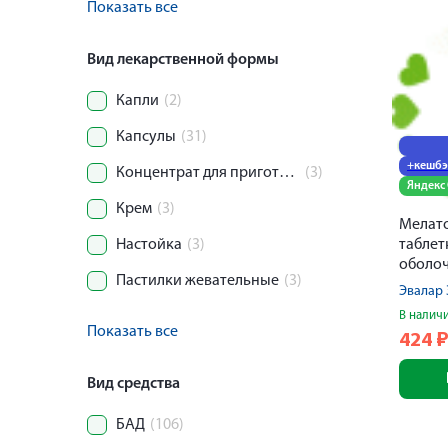
Показать все
Вид лекарственной формы
Капли
(2)
Капсулы
(31)
+кешбэ
Концентрат для приготовления раствора
(3)
Яндекс
Крем
(3)
Мелат
Настойка
(3)
таблет
оболо
Пастилки жевательные
(3)
3мг № 
Эвалар
В налич
Показать все
424
Вид средства
БАД
(106)