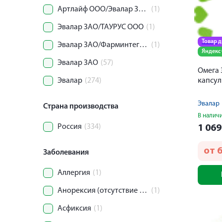
Артлайф ООО/Эвалар ЗАО
(1)
Эвалар ЗАО/ТАУРУС ООО
(1)
Товар 
Эвалар ЗАО/Фарминтегро ООО
(1)
Яндекс
Эвалар ЗАО
(57)
Омега 
Эвалар
(274)
капсул
Эвалар
Страна производства
В налич
Россия
(334)
1 06
от
Заболевания
Аллергия
(1)
Анорексия (отсутствие аппетита)
(1)
Асфиксия
(1)