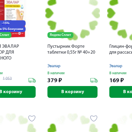
-15%
к 5% бонусами
 Сплит
Яндекс Сплит
 ЭВАЛАР
Пустырник Форте
Глицин-фо
ОР ДЛЯ
таблетки 0,55г № 40+20
для расса
НОГО
НЕНИЯ 1% 20МЛ
Эвалар
Эвалар
ии
В наличии
В наличии
1 053
₽
379
₽
169
₽
В корзину
В корзину
В к