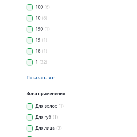
100
(6)
10
(6)
150
(1)
15
(1)
18
(1)
1
(32)
Показать все
Зона применения
Для волос
(1)
Для губ
(1)
Для лица
(3)