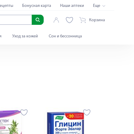
ецепты
Бонусная карта
Наши аптеки
Еще
Корзина
я
Уход за кожей
Сон и бессонница