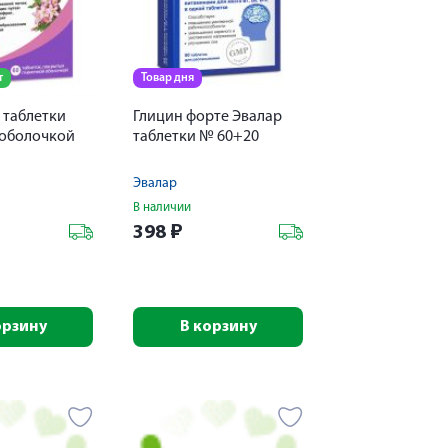
т
Товар дня
 таблетки
Глицин форте Эвалар
оболочкой
таблетки № 60+20
Эвалар
В наличии
398
₽
орзину
В корзину