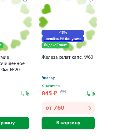
-15%
+кешбэк 5% бонусами
т
Яндекс Сплит
умие
Железа хелат капс. №60
 очищенное
200мг №20
Эвалар
В наличии
994
845
₽
от
760
орзину
В корзину