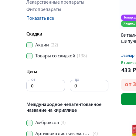
Лекарственные препараты
Фитопрепараты
Товар 
Показать все
Яндекс
Скидки
Витами
шипуч
Акции
(22)
Эвалар
Товары со скидкой
(138)
В налич
433
Цена
от
до
от
Международное непатентованное
название на кириллице
Амброксол
(3)
Артишока листьев экстракт
(4)