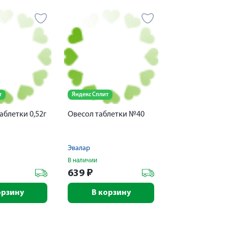
т
Яндекс Сплит
блетки 0,52г
Овесол таблетки №40
Эвалар
В наличии
639
₽
орзину
В корзину