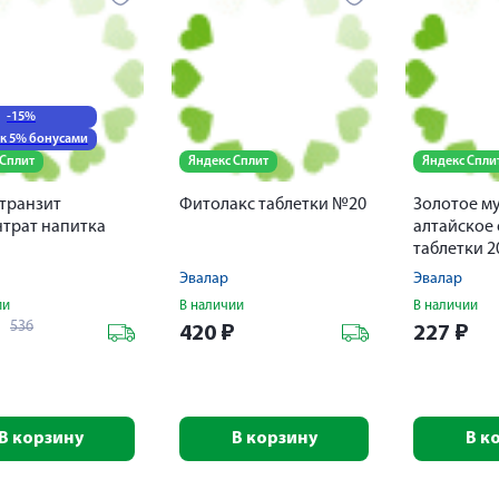
-15%
к 5% бонусами
 Сплит
Яндекс Сплит
Яндекс Спли
транзит
Фитолакс таблетки №20
Золотое м
трат напитка
алтайское
таблетки 
Эвалар
Эвалар
ии
В наличии
В наличии
536
₽
420
₽
227
₽
В корзину
В корзину
В к