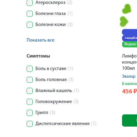
Атеросклероз
(2)
Болезни глаза
(1)
Болезни кожи
(3)
+кешбэ
Показать все
Яндекс
Симптомы
Лимфо
концен
100мл
Боль в суставе
(1)
Эвалар
Боль головная
(3)
В налич
Влажный кашель
(1)
456
Головокружение
(3)
Грипп
(3)
Диспепсические явления
(1)