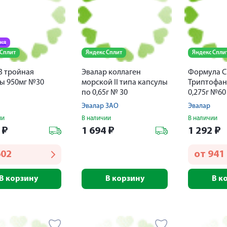
дня
 Сплит
Яндекс Сплит
Яндекс Спли
3 тройная
Эвалар коллаген
Формула С
ы 950мг №30
морской II типа капсулы
Триптофан
по 0,65г № 30
0,275г №60
Эвалар ЗАО
Эвалар
ии
В наличии
В наличии
9
₽
1 694
₽
1 292
₽
602
от
941
В корзину
В корзину
В к