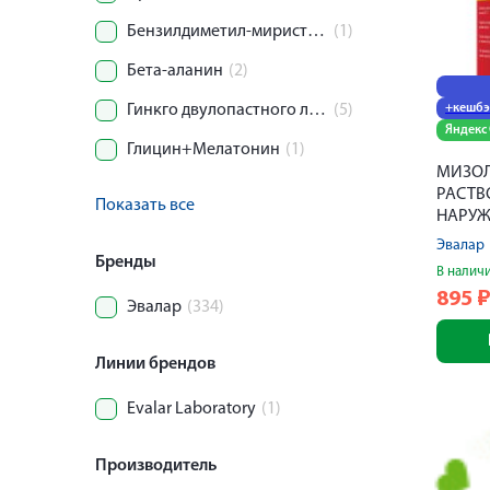
Бензилдиметил-миристоиламино-пропиламмоний
(1)
Бета-аланин
(2)
Гинкго двулопастного листьев экстракт
(5)
+кешбэ
Яндекс
Глицин+Мелатонин
(1)
МИЗОЛ
РАСТВ
Показать все
НАРУЖ
ПРИМЕ
Эвалар
Бренды
В налич
895
Эвалар
(334)
Линии брендов
Evalar Laboratory
(1)
Производитель