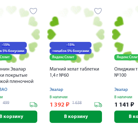
-15%
-15%
к 5% бонусами
+кешбэк 5% бонусами
 Сплит
Яндекс Сплит
Яндекс Спли
онин Эвалар
Магний хелат таблетки
Олиджим та
ки покрытые
1,4 г №60
№100
чкой пленочной
20
 ЗАО
Эвалар
Эвалар
ии
В наличии
В наличии
499
1 638
₽
1 392
₽
1 141
₽
В корзину
В корзину
В к