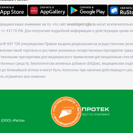
Обращаем ваше внимание на то, что сайт
sevastopol.rigla.ru
носит исключительно 
ст. 437 ГК РФ. Для получения подробной информации о действующих ценах на 
ода № 697 "Об утверждении Правил выдачи разрешения на осуществление роз
ления такой торговли и доставки указанных лекарственных препаратов граж
твенными препаратами для медицинского применения дистанционным способом
венных средств, биологически активных добавок (БАДов), медицинских издел
 до ближайшей аптеки и могут быть получены при наличии действующего рец
ыть ограничен или изменен
 (ООО) «Ригла»