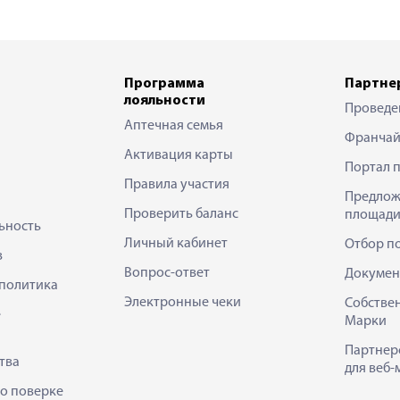
Программа
Партне
лояльности
Проведе
Аптечная семья
Франчай
Активация карты
Портал 
Правила участия
Предлож
Проверить баланс
площади
ьность
Личный кабинет
Отбор п
в
Вопрос-ответ
Докумен
политика
Электронные чеки
Собстве
е
Марки
Партнер
тва
для веб-
 о поверке