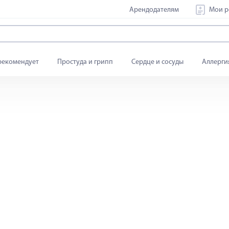
Арендодателям
Мои р
рекомендует
Простуда и грипп
Сердце и сосуды
Аллерги