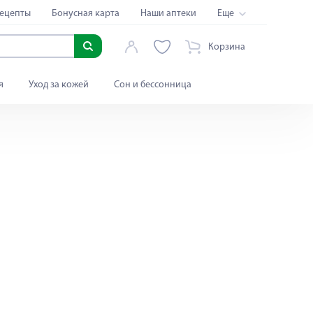
ецепты
Бонусная карта
Наши аптеки
Еще
Корзина
я
Уход за кожей
Сон и бессонница