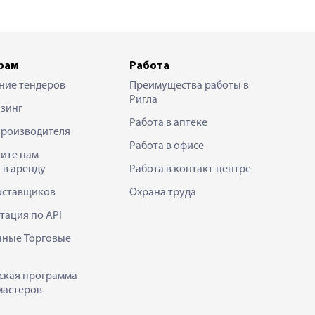
рам
Работа
ние тендеров
Преимущества работы в
Ригла
зинг
Работа в аптеке
производителя
Работа в офисе
ите нам
 в аренду
Работа в контакт-центре
оставщиков
Охрана труда
тация по API
нные Торговые
ская программа
мастеров