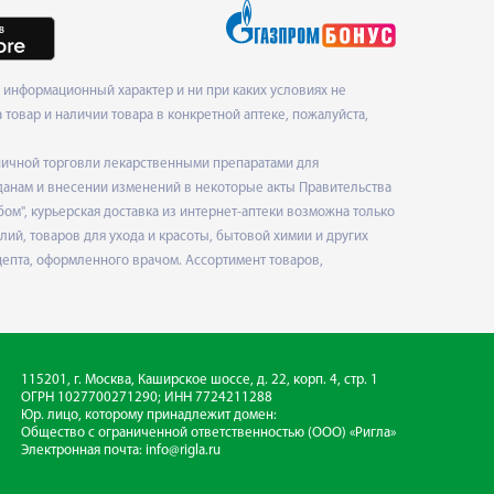
информационный характер и ни при каких условиях не
товар и наличии товара в конкретной аптеке, пожалуйста,
ничной торговли лекарственными препаратами для
данам и внесении изменений в некоторые акты Правительства
", курьерская доставка из интернет-аптеки возможна только
ий, товаров для ухода и красоты, бытовой химии и других
епта, оформленного врачом. Ассортимент товаров,
115201, г. Москва, Каширское шоссе, д. 22, корп. 4, стр. 1
ОГРН 1027700271290; ИНН 7724211288
Юр. лицо, которому принадлежит домен:
Общество с ограниченной ответственностью
(ООО) «Ригла»
Электронная почта:
info@rigla.ru