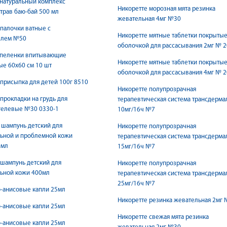
натуральный комплекс
Никоретте морозная мята резинка
 трав баю-бай 500 мл
жевательная 4мг №30
палочки ватные с
Никоретте мятные таблетки покрыты
елем №50
оболочкой для рассасывания 2мг № 2
 пеленки впитывающие
Никоретте мятные таблетки покрыты
е 60х60 см 10 шт
оболочкой для рассасывания 4мг № 2
присыпка для детей 100г 8510
Никоретте полупрозрачная
прокладки на грудь для
терапевтическая система трансдерма
гелевые №30 0330-1
10мг/16ч №7
шампунь детский для
Никоретте полупрозрачная
льной и проблемной кожи
терапевтическая система трансдерма
0мл
15мг/16ч №7
шампунь детский для
Никоретте полупрозрачная
льной кожи 400мл
терапевтическая система трансдерма
25мг/16ч №7
-анисовые капли 25мл
Никоретте резинка жевательная 2мг
-анисовые капли 25мл
Никоретте свежая мята резинка
-анисовые капли 25мл