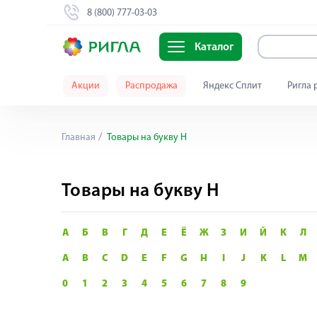
8 (800) 777-03-03
Каталог
Акции
Распродажа
Яндекс Сплит
Ригла 
Главная
Товары на букву Н
Товары на букву Н
А
Б
В
Г
Д
Е
Ё
Ж
З
И
Й
К
Л
A
B
C
D
E
F
G
H
I
J
K
L
M
0
1
2
3
4
5
6
7
8
9