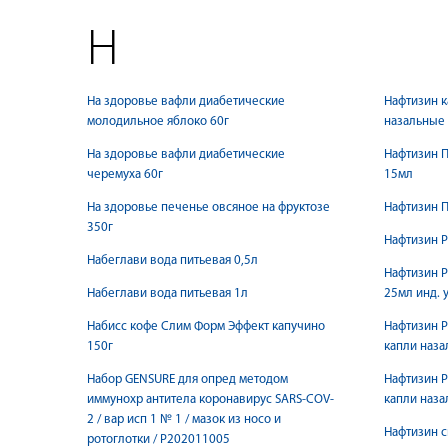
Н
На здоровье вафли диабетические
Нафтизин к
молодильное яблоко 60г
назальные
На здоровье вафли диабетические
Нафтизин П
черемуха 60г
15мл
На здоровье печенье овсяное на фруктозе
Нафтизин П
350г
Нафтизин Р
Набеглави вода питьевая 0,5л
Нафтизин Р
Набеглави вода питьевая 1л
25мл инд. у
Набисс кофе Слим Форм Эффект капучино
Нафтизин Р
150г
капли наза
Набор GENSURE для опред методом
Нафтизин Р
иммунохр антитела коронавирус SARS-COV-
капли наза
2 / вар исп 1 № 1 / мазок из носо и
Нафтизин с
ротоглотки / P202011005