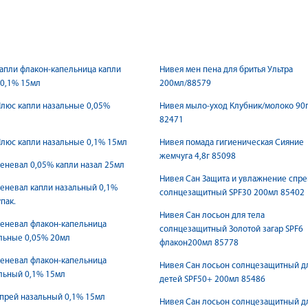
апли флакон-капельница капли
Нивея мен пена для бритья Ультра
 0,1% 15мл
200мл/88579
люс капли назальные 0,05%
Нивея мыло-уход Клубник/молоко 90
82471
люс капли назальные 0,1% 15мл
Нивея помада гигиеническая Сияние
жемчуга 4,8г 85098
еневал 0,05% капли назал 25мл
Нивея Сан Защита и увлажнение спре
еневал капли назальный 0,1%
солнцезащитный SPF30 200мл 85402
пак.
Нивея Сан лосьон для тела
еневал флакон-капельница
солнцезащитный Золотой загар SPF6
льные 0,05% 20мл
флакон200мл 85778
еневал флакон-капельница
Нивея Сан лосьон солнцезащитный д
льный 0,1% 15мл
детей SPF50+ 200мл 85486
прей назальный 0,1% 15мл
Нивея Сан лосьон солнцезащитный д