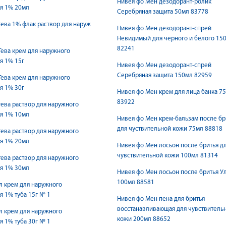
Нивея фо Мен дезодорант-ролик
я 1% 20мл
Серебряная защита 50мл 83778
ева 1% флак раствор для наруж
Нивея фо Мен дезодорант-спрей
Невидимый для черного и белого 15
82241
ева крем для наружного
я 1% 15г
Нивея фо Мен дезодорант-спрей
Серебряная защита 150мл 82959
ева крем для наружного
я 1% 30г
Нивея фо Мен крем для лица банка 7
83922
ева раствор для наружного
я 1% 10мл
Нивея фо Мен крем-бальзам после бр
для чуствительной кожи 75мл 88818
ева раствор для наружного
я 1% 20мл
Нивея фо Мен лосьон после бритья д
чувствительной кожи 100мл 81314
ева раствор для наружного
я 1% 30мл
Нивея фо Мен лосьон после бритья У
100мл 88581
 крем для наружного
 1% туба 15г № 1
Нивея фо Мен пена для бритья
восстанавливающая для чувствитель
 крем для наружного
кожи 200мл 88652
 1% туба 30г № 1