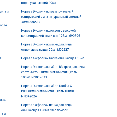
поросуживающий 40мл
щита и
Норева Эксфолиак крем тональный
матирующий с ана натуральный светлый
30мл 886517
после
Норева Эксфолиак лосьон с высокой
концентрацией ана и вна 125мл 690396
Норева Эксфолиак маска для лица
отшелушивающая 50мл М02227
я
Норева эксфолиак маска очищающая 50мл
Норева Эксфолиак набор ВВ крем для лица
е
светлый тон 30мл+Мягкий очищ гель
100мл NN012023
Норева Эксфолиак набор Глобал X-
PRO30мл+Мягкий очищ гель 100мл
NN042024
ость
Норева эксфолиак пенка для лица
очищающая 150мл фл с помпой
та и