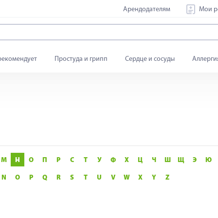
Арендодателям
Мои р
рекомендует
Простуда и грипп
Сердце и сосуды
Аллерги
М
Н
О
П
Р
С
Т
У
Ф
Х
Ц
Ч
Ш
Щ
Э
Ю
N
O
P
Q
R
S
T
U
V
W
X
Y
Z