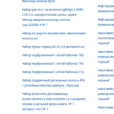
Bard inlay Ureteral Stent
Нафтодерил
Набор для тест. на антитела IgM/IgG к SARS-
применени
CoV-2 в сыворот.плазме цельн. крови
Нафтодерил
(Метод иммунох.коллоид.золота)
применени
сер.202004-4 № 1
наша мама
Набор из шерсти альпака пояс наколенники
послеоперационный \ э
носки р.ххl
черный"
Набор Кроха спринц-Б2,А1,А3,молокоотсос;
наша мама
Набор перфузионный с иглой бабочка 18G
универсальный \ идеал \
черный"
Набор перфузионный с иглой бабочка 19G
наша мама
Набор перфузионный с иглой бабочка 21G
универсальный \ идеал \
Набор подарочный роскошные волосы №6
черный"
с репейным маслом шампунь +бальзам
наша мама
Набор реагентов для иммунохр.
универсальный \ идеал \
выявл.антител к вир.гепатита с в сыворотке
черный"
плазме и цельной крови компл. № 1
Наша мама 
экспресс-тест № 1