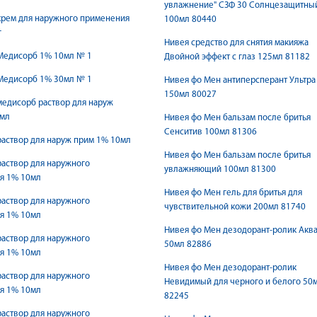
увлажнение" СЗФ 30 Солнцезащитны
крем для наружного применения
100мл 80440
г
Нивея средство для снятия макияжа
Медисорб 1% 10мл № 1
Двойной эффект с глаз 125мл 81182
Медисорб 1% 30мл № 1
Нивея фо Мен антиперсперант Ультра
150мл 80027
едисорб раствор для наруж
мл
Нивея фо Мен бальзам после бритья
Сенситив 100мл 81306
аствор для наруж прим 1% 10мл
Нивея фо Мен бальзам после бритья
аствор для наружного
увлажняющий 100мл 81300
я 1% 10мл
Нивея фо Мен гель для бритья для
аствор для наружного
чувствительной кожи 200мл 81740
я 1% 10мл
Нивея фо Мен дезодорант-ролик Аква
аствор для наружного
50мл 82886
я 1% 10мл
Нивея фо Мен дезодорант-ролик
аствор для наружного
Невидимый для черного и белого 50
я 1% 10мл
82245
аствор для наружного