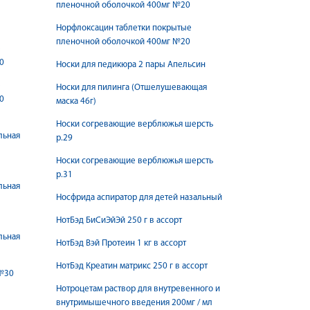
пленочной оболочкой 400мг №20
Норфлоксацин таблетки покрытые
пленочной оболочкой 400мг №20
е
0
Носки для педикюра 2 пары Апельсин
е
Носки для пилинга (Отшелушевающая
0
маска 46г)
Носки согревающие верблюжья шерсть
льная
р.29
Носки согревающие верблюжья шерсть
р.31
льная
Носфрида аспиратор для детей назальный
НотБэд БиСиЭйЭй 250 г в ассорт
льная
НотБэд Вэй Протеин 1 кг в ассорт
НотБэд Креатин матрикс 250 г в ассорт
 №30
Нотроцетам раствор для внутревенного и
внутримышечного введения 200мг / мл