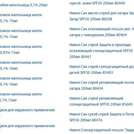
чувств. кожи SPF30 200мл 80449
юбик-капельница 0,1% 20мл
Нивея Сан масло-спрей для загара За
лакон-капельница капли
Загар SPF30 200мл 86038
 0,1% 15мл
Нивея Сан освежающий лосьон увл. 
лакон-капельница капли
загара с гиалуроном 200мл 80464
 0,1% 15мл
Нивея Сан спрей Защита и прохлада
лакон-капельница капли
освежающий солнцезащитный SPF50
 0,05% 15мл
200мл 80461
лакон-капельница капли
Нивея Сан спрей солнцезащитный дл
 0,1% 10мл
детей SPF30 200мл 85403
лакон-капельница капли
Нивея Сан спрей увлажняющий посл
 0,1% 10мл
загара 200мл 80434
лакон-капельница капли
Нивея Сан спрей увлажняющий
0,1% 15мл
солнцезащитный SPF50 200мл 85669
крем для наружного применения
Нивея Сан сухой спрей Защита и Легк
г
SPF30 200мл 80476
крем для наружного применения
Нивея Солнцезащитный лосьон "Защи
г