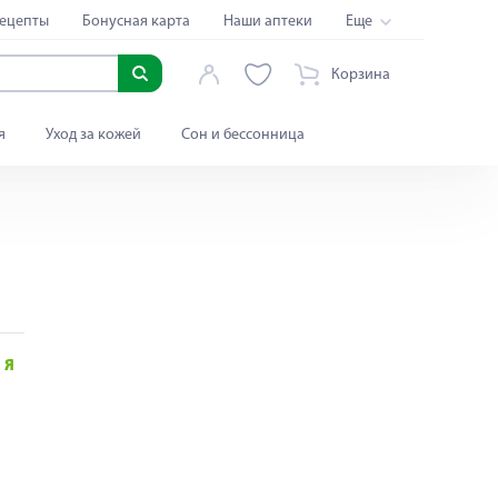
ецепты
Бонусная карта
Наши аптеки
Еще
Корзина
я
Уход за кожей
Сон и бессонница
Я