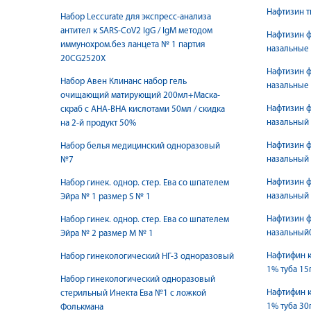
Нафтизин т
Набор Leccurate для экспресс-анализа
антител к SARS-CoV2 IgG / IgM методом
Нафтизин ф
иммунохром.без ланцета № 1 партия
назальные
20CG2520X
Нафтизин ф
Набор Авен Клинанс набор гель
назальные
очищающий матирующий 200мл+Маска-
Нафтизин ф
скраб с AHA-BHA кислотами 50мл / скидка
назальный
на 2-й продукт 50%
Нафтизин ф
Набор белья медицинский одноразовый
назальный
№7
Нафтизин ф
Набор гинек. однор. стер. Ева со шпателем
назальный
Эйра № 1 размер S № 1
Нафтизин ф
Набор гинек. однор. стер. Ева со шпателем
назальный
Эйра № 2 размер М № 1
Нафтифин 
Набор гинекологический НГ-3 одноразовый
1% туба 15
Набор гинекологический одноразовый
Нафтифин 
стерильный Инекта Ева №1 с ложкой
1% туба 30
Фолькмана