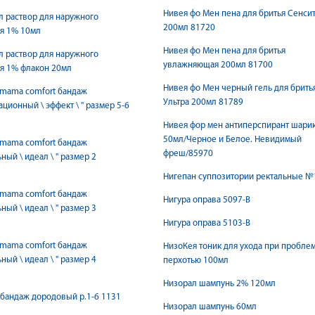
Нивея фо Мен пена для бритья Сенси
 раствор для наружного
200мл 81720
я 1% 10мл
Нивея фо Мен пена для бритья
 раствор для наружного
увлажняющая 200мл 81700
я 1% флакон 20мл
Нивея фо Мен черный гель для брить
 mama comfort бандаж
Ультра 200мл 81789
ффект \ " размер 5-6
Нивея фор мен антиперспирант шари
50мл/Черное и Белое. Невидимый
 mama comfort бандаж
фреш/85970
 " размер 2
Нигепан суппозитории ректальные №
 mama comfort бандаж
Нигура оправа 5097-B
 " размер 3
Нигура оправа 5103-B
 mama comfort бандаж
НизоКея тоник для ухода при проблем
 " размер 4
перхотью 100мл
Низорал шампунь 2% 120мл
бандаж дородовый р.1-6 1131
Низорал шампунь 60мл