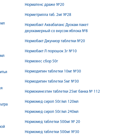
Норматенс драже №20
Норметрилла таб. 2мг №28
0мл
Нормобакт Аквабаланс Дуокам пакет
двухкамерный со вкусом яблока №8
Нормобакт Джуниор таблетки №20
Нормобакт Л порошок 3г №10
5мл
Нормовес сбор 50г
Нормодипин таблетки 10мг №30
итья
Нормодипин таблетки 5мг №30
ля
Нормокинезтин таблетки 25мг банка № 112
Нормомед сироп 50г/мл 120мл
льтра
Нормомед сироп 50г/мл 240мл
Нормомед таблетки 500мг № 20
ной
Нормомед таблетки 500мг №30