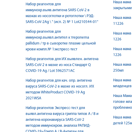
Наша мама
Набор реагентов для
закрытыми 
иммунохр.выяв.антигена SARS CoV-2 в
мазках из носоглотки и ротоглотки \ РЭД-
Наша мама 
SARS-CoV-2Ag \ " (исп. 2) № 1 Lot210544-01"
11226
Набор реагентов для
Наша мама 
иммунохр.выявл.антител к тreponema
1226
pallidum / тр в сыворотке плазме цельной
Наша мама 
крови компл.№ 1экспресс-тест
1226
Набор реагентов для ИХ выявлен. антигена
Наша мама 
SARS-CoV-2 в мазке из носа Стандарт Q
250мл
COVID-19 Ag / Lot 5962571AC
Наша мама 
Набор реагентов для кач. опр. антигена
младенцев
вируса SARS-CoV-2 в мазке из носогл. ИХ
методом WhiteProduct COVID-19 Ag
Наша Мама 
2021WSA
голове мла
проблемно
Набор реагентов Экспресс-тест для
выявл.антигена вируса гриппа типов А / В и
Наша мама 
антигена коронавируса SARS-CoV-2
детей 125м
методом иммунохром. анализа РАПИД-
COVID-19+Грипп А / В-Антиген для