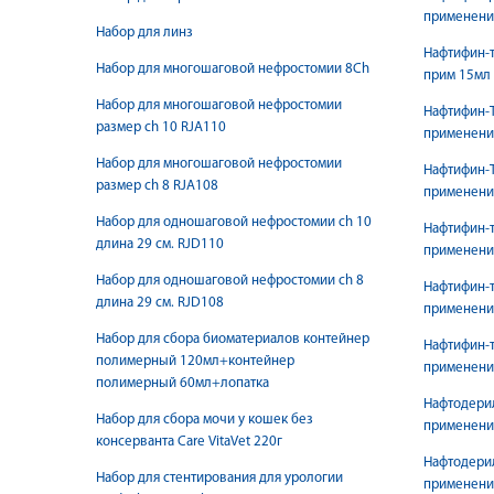
применени
Набор для линз
Нафтифин-т
Набор для многошаговой нефростомии 8Ch
прим 15мл
Набор для многошаговой нефростомии
Нафтифин-Т
размер ch 10 RJA110
применени
Набор для многошаговой нефростомии
Нафтифин-Т
размер ch 8 RJA108
применени
Набор для одношаговой нефростомии ch 10
Нафтифин-т
длина 29 см. RJD110
применени
Набор для одношаговой нефростомии ch 8
Нафтифин-т
длина 29 см. RJD108
применени
Набор для сбора биоматериалов контейнер
Нафтифин-т
полимерный 120мл+контейнер
применени
полимерный 60мл+лопатка
Нафтодерил
Набор для сбора мочи у кошек без
применения
консерванта Care VitaVet 220г
Нафтодерил
Набор для стентирования для урологии
применения