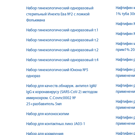
Нафтифин 
Набор гинекологический одноразовый
1% туба 30
стерильный Инекта Ева №2 с ложкой
Фолькмана
Нафтифин 
Набор гинекологический одноразовый т.1
Нафтифин 
Набор гинекологический одноразовый т.2
Нафтифин м
прим1% 20
Набор гинекологический одноразовый т.2
Нафтифин р
Набор гинекологический одноразовый т.4
Нафтифин р
Набор гинекологический Юнона №5
применени
однораз
Нафтифин р
Набор для качеств.обнаруж. антител IgM/
применени
IgG к коронавирусу (SARS-CoV-2) методом
иммунохром. С.Covnc0002 №
Нафтифин р
25+разбавитель 5мл
применени
Набор для колоноскопии
Нафтифин р
применени
Набор для контактных линз JA03-1
Нафтифин р
Набор для кормления