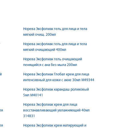
Норева Эксфолиак гель для лица и тела
мягкий очищ. 200мл
г
Норева эксфолиак гель для лица и тела
мягкий очищающий 400мл
Норева Эксфолиак гель очищающий
пенящийся с ана без мыла 200мл
й
Норева Эксфолиак Глобал крем для лица
интенсивный для кожи с акне 30мл M49344
Норева Эксфолиак карандаш роликовый
5мл М40141
Норева Эксфолиак крем для лица
ля
восстанавливающий увлажняющий 40мл
314831
ля
Норева Эксфолиак крем матирующий и