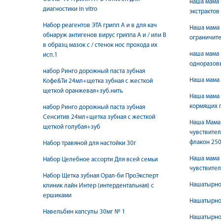
наша мама 
диагностики in vitro
экстрактов
Набор реагентов ЭТА грипп А и в для кач
Наша мама 
обнаруж антигенов вирус гриппа А и / или В
ограничит
в образц мазок с / стенок нос прохода их
наша мама
исп.1
одноразовы
набор Ринго дорожный паста зубная
Наша мама 
Кофе&Ти 24мл+щетка зубная с жесткой
щеткой оранжевая+зуб.нить
Наша мама 
кормящих 
набор Ринго дорожный паста зубная
Сенситив 24мл+щетка зубная с жесткой
Наша Мама 
щеткой голубая+зуб
чувствите
флакон 25
Набор травяной для настойки 30г
Наша мама 
Набор Целебное ассорти Для всей семьи
чувствите
Набор Щетка зубная Орал-би ПроЭксперт
Нашатырно
клиник лайн Интер (интердентальная) с
ершиками
Нашатырно
Навельбин капсулы 30мг № 1
Нашатырно