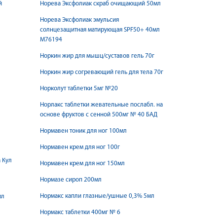
й
Норева Эксфолиак скраб очищающий 50мл
Норева Эксфолиак эмульсия
солнцезащитная матирующая SPF50+ 40мл
М76194
Норкин жир для мышц/суставов гель 70г
Норкин жир согревающий гель для тела 70г
Норколут таблетки 5мг №20
Норлакс таблетки жевательные послабл. на
основе фруктов с сенной 500мг № 40 БАД
Нормавен тоник для ног 100мл
Нормавен крем для ног 100г
 Кул
Нормавен крем для ног 150мл
Нормазе сироп 200мл
Нормакс капли глазные/ушные 0,3% 5мл
мл
Нормакс таблетки 400мг № 6