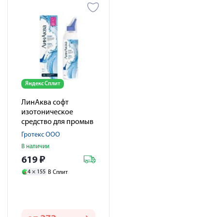
Яндекс Сплит
ЛинАква софт
изотоническое
средство для промыв
/ орошен. полости
Гротекс ООО
носа 0,9% аэрозоль
В наличии
1+ 150мл
619
₽
4 ×
155
В Сплит