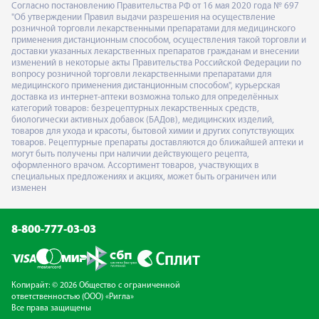
Согласно постановлению Правительства РФ от 16 мая 2020 года № 697
"Об утверждении Правил выдачи разрешения на осуществление
розничной торговли лекарственными препаратами для медицинского
применения дистанционным способом, осуществления такой торговли и
доставки указанных лекарственных препаратов гражданам и внесении
изменений в некоторые акты Правительства Российской Федерации по
вопросу розничной торговли лекарственными препаратами для
медицинского применения дистанционным способом", курьерская
доставка из интернет-аптеки возможна только для определённых
категорий товаров: безрецептурных лекарственных средств,
биологически активных добавок (БАДов), медицинских изделий,
товаров для ухода и красоты, бытовой химии и других сопутствующих
товаров. Рецептурные препараты доставляются до ближайшей аптеки и
могут быть получены при наличии действующего рецепта,
оформленного врачом. Ассортимент товаров, участвующих в
специальных предложениях и акциях, может быть ограничен или
изменен
8-800-777-03-03
Копирайт: © 2026 Общество с ограниченной
ответственностью (ООО) «Ригла»
Все права защищены