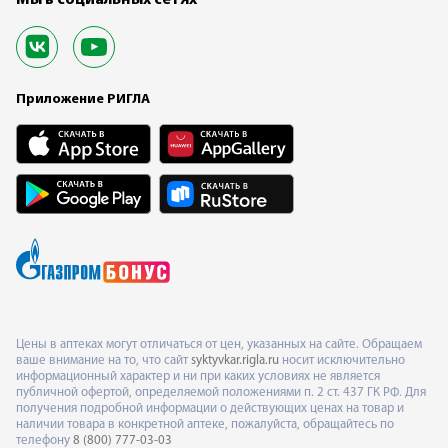
Приложение РИГЛА
Цены в аптеках могут отличаться от цен, указанных на сайте. Обращаем
ваше внимание на то, что сайт
syktyvkar.rigla.ru
носит исключительно
информационный характер и ни при каких условиях не является
публичной офертой, определяемой положениями п. 2 ст. 437 ГК РФ. Для
получения подробной информации о действующих ценах на товар и
наличии товара в конкретной аптеке, пожалуйста, обращайтесь по
телефону
8 (800) 777-03-03